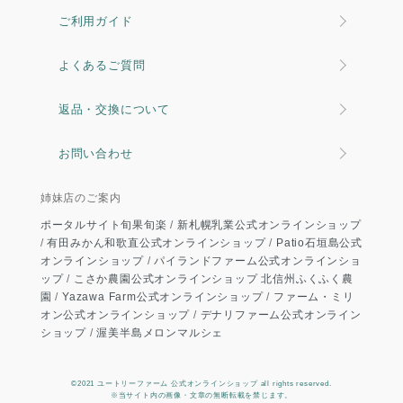
ご利用ガイド
よくあるご質問
返品・交換について
お問い合わせ
姉妹店のご案内
ポータルサイト旬果旬楽
/
新札幌乳業公式オンラインショップ
/
有田みかん和歌直公式オンラインショップ
/
Patio石垣島公式
オンラインショップ
/
パイランドファーム公式オンラインショ
ップ
/
こさか農園公式オンラインショップ 北信州ふくふく農
園
/
Yazawa Farm公式オンラインショップ
/
ファーム・ミリ
オン公式オンラインショップ
/
デナリファーム公式オンライン
ショップ
/
渥美半島メロンマルシェ
©2021 ユートリーファーム 公式オンラインショップ all rights reserved.
※当サイト内の画像・文章の無断転載を禁じます。