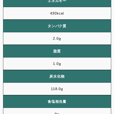
エネルギー
430kcal
タンパク質
2.0g
脂質
1.0g
炭水化物
118.0g
食塩相当量